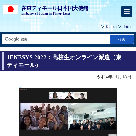
在東ティモール日本国大使館
Embassy of Japan in Timor-Leste
English
Tetum
検索
JENESYS 2022：高校生オンライン派遣（東
ティモール）
令和4年11月18日