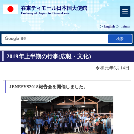
在東ティモール日本国大使館
Embassy of Japan in Timor-Leste
English
Tetum
検索
2019年上半期の行事(広報・文化）
令和元年6月14日
JENESYS2018報告会を開催しました。