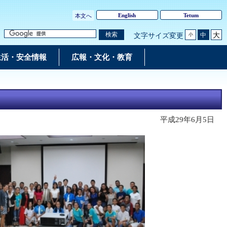
English
Tetum
本文へ
大
検索
中
文字サイズ変更
小
生活・安全情報
広報・文化・教育
平成29年6月5日